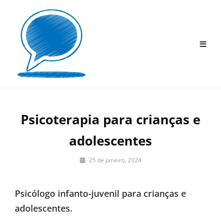
Skip
to
content
Psicoterapia para crianças e
adolescentes
By
25 de janeiro, 2024
Clínica
Psicanalítica
|
Psicólogo infanto-juvenil para crianças e
Redação
adolescentes.