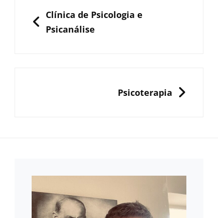
de
PREVIOUS
Clínica de Psicologia e
Post
Psicanálise
NEXT
Psicoterapia