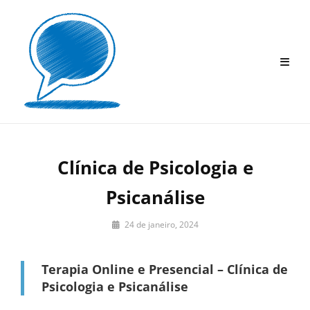
Skip
to
content
Clínica de Psicologia e
Psicanálise
By
24 de janeiro, 2024
Clínica
Psicanalítica
Terapia Online e Presencial – Clínica de
|
Redação
Psicologia e Psicanálise