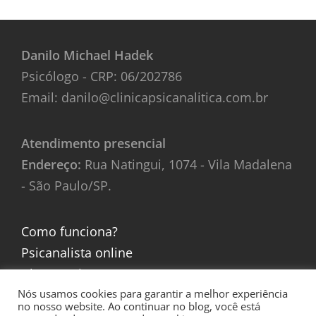
Danilo Michael Hadek
Psicólogo - CRP: 06/202786
Email: danilo@clinicapsicanalitica.com.br
Atendimento presencial
Endereço:
Rua Natingui, 1074 - Vila Madalena
- São Paulo/SP.
Como funciona?
Psicanalista online
Blog e artigos
Nós usamos cookies para garantir a melhor experiência
no nosso website. Ao continuar no blog, você está