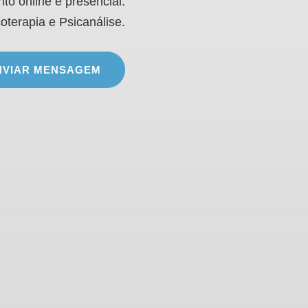
to online e presencial.
oterapia e Psicanálise.
PSICÓLOGO
NVIAR MENSAGEM
&
PSICANALISTA