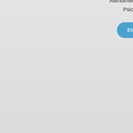
Atendimen
Psic
E