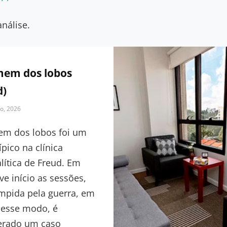
nálise.
em dos lobos
d)
o, 2026
ca
m dos lobos foi um
ípico na clínica
lítica de Freud. Em
ve início as sessões,
ompida pela guerra, em
Desse modo, é
erado um caso