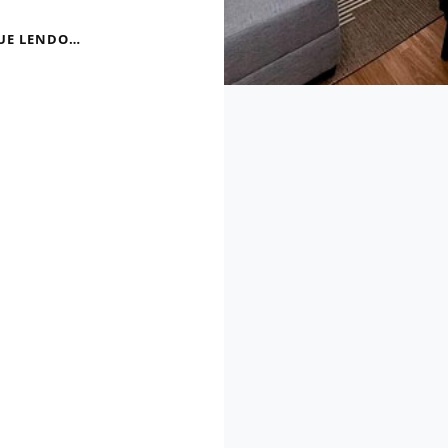
O
UE LENDO…
HOMEM
DOS
LOBOS
(FREUD)