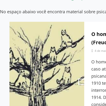
No espaço abaixo você encontra material sobre psica
O hom
(Freu
By
4 de mai
Clínica
Psicanalíti
O home
|
caso at
Redação
psicana
1910 te
interr
1914. 
consid